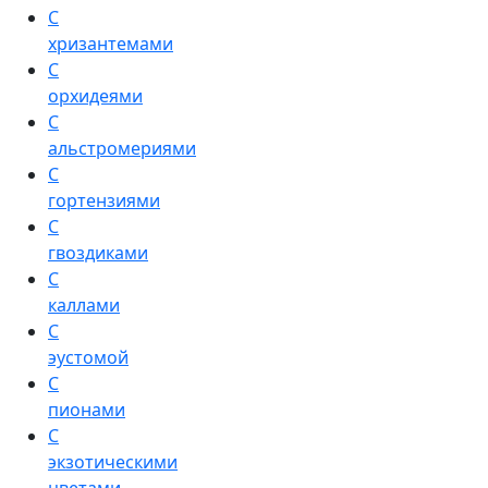
С
хризантемами
С
орхидеями
С
альстромериями
С
гортензиями
С
гвоздиками
С
каллами
С
эустомой
С
пионами
С
экзотическими