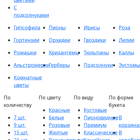
цветами
С
подсолнухами
Гипсофила
Пионы
Ирисы
Роза
Гортензии
Орхидеи
Гвоздики
Лилии
Ромашки
Хризантемы
Тюльпаны
Каллы
Альстромерии
Герберы
Подсолнухи
Эустомы
Комнатные
цветы
По
По цвету
По виду
По форме
количеству
букета
Красные
Кустовые
7 шт.
Белые
Пионовидные
В
9 шт.
Розовые
Премиум
корзина
15 шт.
Желтые
Классические
В