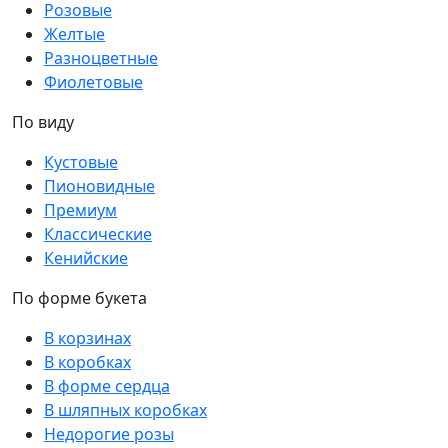
Розовые
Желтые
Разноцветные
Фиолетовые
По виду
Кустовые
Пионовидные
Премиум
Классические
Кенийские
По форме букета
В корзинах
В коробках
В форме сердца
В шляпных коробках
Недорогие розы