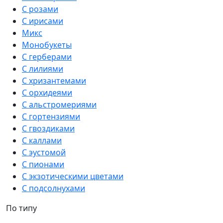
С розами
С ирисами
Микс
Монобукеты
С герберами
С лилиями
С хризантемами
С орхидеями
С альстромериями
С гортензиями
С гвоздиками
С каллами
С эустомой
С пионами
С экзотическими цветами
С подсолнухами
По типу