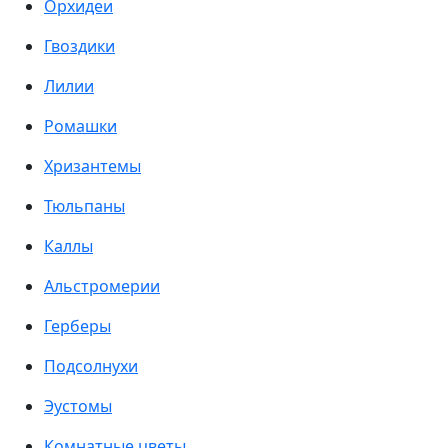
Орхидеи
Гвоздики
Лилии
Ромашки
Хризантемы
Тюльпаны
Каллы
Альстромерии
Герберы
Подсолнухи
Эустомы
Комнатные цветы