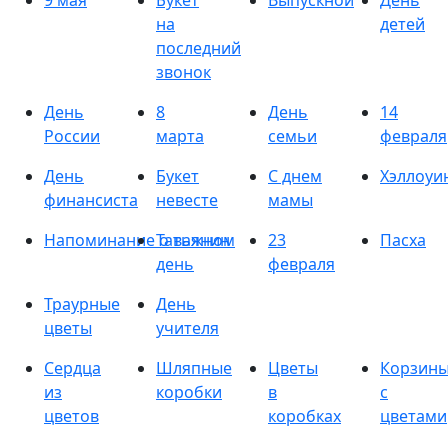
9 мая
Букет
Выпускной
День
на
детей
последний
звонок
День
8
День
14
России
марта
семьи
февраля
День
Букет
С днем
Хэллоуи
финансиста
невесте
мамы
Напоминание о важном
Татьянин
23
Пасха
день
февраля
Траурные
День
цветы
учителя
Сердца
Шляпные
Цветы
Корзин
из
коробки
в
с
цветов
коробках
цветами