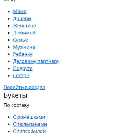
Маме
Дочери
Женщине
Любимой
Семье
Мужчине
Ребенку
Деловому партнеру
Подруге
Сестре
Перейти в раздел
Букеты
По составу
С ромашками
С тюльпанами
С гипсофилой