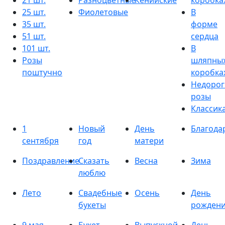
21 шт.
Разноцветные
Кенийские
коробка
25 шт.
Фиолетовые
В
35 шт.
форме
51 шт.
сердца
101 шт.
В
Розы
шляпны
поштучно
коробка
Недорог
розы
Классик
1
Новый
День
Благода
сентября
год
матери
Поздравление
Сказать
Весна
Зима
люблю
Лето
Свадебные
Осень
День
букеты
рожден