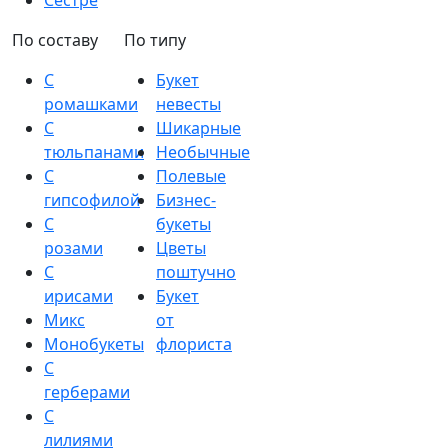
Сестре
По составу
По типу
С
Букет
ромашками
невесты
С
Шикарные
тюльпанами
Необычные
С
Полевые
гипсофилой
Бизнес-
С
букеты
розами
Цветы
С
поштучно
ирисами
Букет
Микс
от
Монобукеты
флориста
С
герберами
С
лилиями