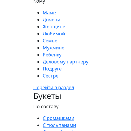
Кому
Маме
Дочери
Женщине
Любимой
Семье
Мужчине
Ребенку
Деловому партнеру
Подруге
Сестре
Перейти в раздел
Букеты
По составу
С ромашками
С тюльпанами