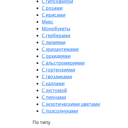
С гипсофилой
С розами
С ирисами
Микс
Монобукеты
С герберами
С лилиями
С хризантемами
С орхидеями
С альстромериями
С гортензиями
С гвоздиками
С каллами
С эустомой
С пионами
С экзотическими цветами
С подсолнухами
По типу