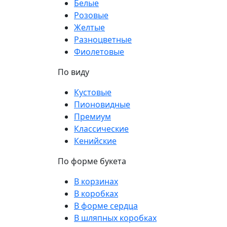
Белые
Розовые
Желтые
Разноцветные
Фиолетовые
По виду
Кустовые
Пионовидные
Премиум
Классические
Кенийские
По форме букета
В корзинах
В коробках
В форме сердца
В шляпных коробках