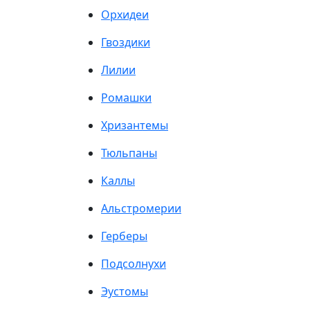
Орхидеи
Гвоздики
Лилии
Ромашки
Хризантемы
Тюльпаны
Каллы
Альстромерии
Герберы
Подсолнухи
Эустомы