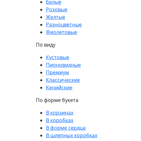
Белые
Розовые
Желтые
Разноцветные
Фиолетовые
По виду
Кустовые
Пионовидные
Премиум
Классические
Кенийские
По форме букета
В корзинах
В коробках
В форме сердца
В шляпных коробках