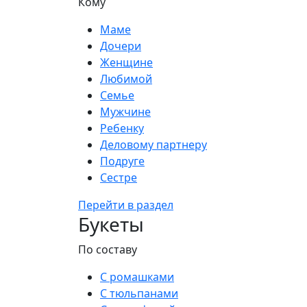
Кому
Маме
Дочери
Женщине
Любимой
Семье
Мужчине
Ребенку
Деловому партнеру
Подруге
Сестре
Перейти в раздел
Букеты
По составу
С ромашками
С тюльпанами