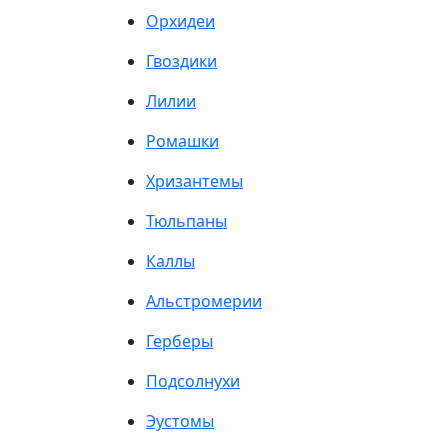
Орхидеи
Гвоздики
Лилии
Ромашки
Хризантемы
Тюльпаны
Каллы
Альстромерии
Герберы
Подсолнухи
Эустомы