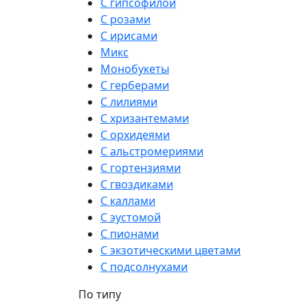
С гипсофилой
С розами
С ирисами
Микс
Монобукеты
С герберами
С лилиями
С хризантемами
С орхидеями
С альстромериями
С гортензиями
С гвоздиками
С каллами
С эустомой
С пионами
С экзотическими цветами
С подсолнухами
По типу