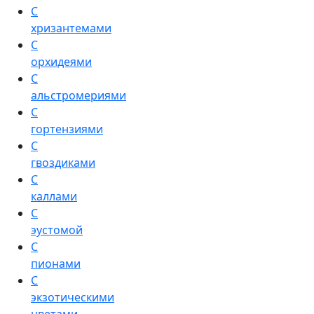
С
хризантемами
С
орхидеями
С
альстромериями
С
гортензиями
С
гвоздиками
С
каллами
С
эустомой
С
пионами
С
экзотическими