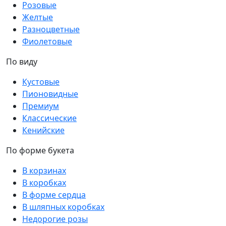
Розовые
Желтые
Разноцветные
Фиолетовые
По виду
Кустовые
Пионовидные
Премиум
Классические
Кенийские
По форме букета
В корзинах
В коробках
В форме сердца
В шляпных коробках
Недорогие розы