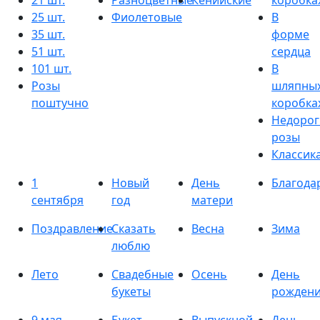
21 шт.
Разноцветные
Кенийские
коробка
25 шт.
Фиолетовые
В
35 шт.
форме
51 шт.
сердца
101 шт.
В
Розы
шляпны
поштучно
коробка
Недорог
розы
Классик
1
Новый
День
Благода
сентября
год
матери
Поздравление
Сказать
Весна
Зима
люблю
Лето
Свадебные
Осень
День
букеты
рожден