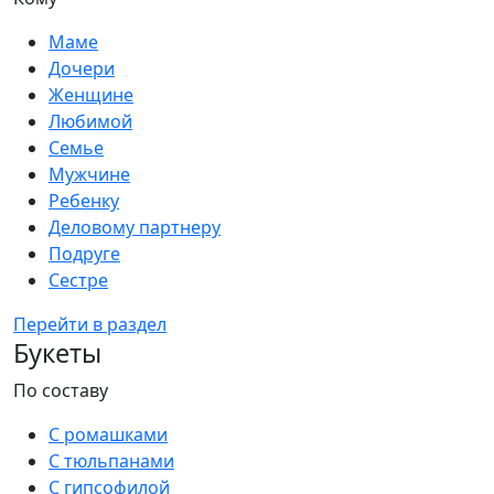
Маме
Дочери
Женщине
Любимой
Семье
Мужчине
Ребенку
Деловому партнеру
Подруге
Сестре
Перейти в раздел
Букеты
По составу
С ромашками
С тюльпанами
С гипсофилой