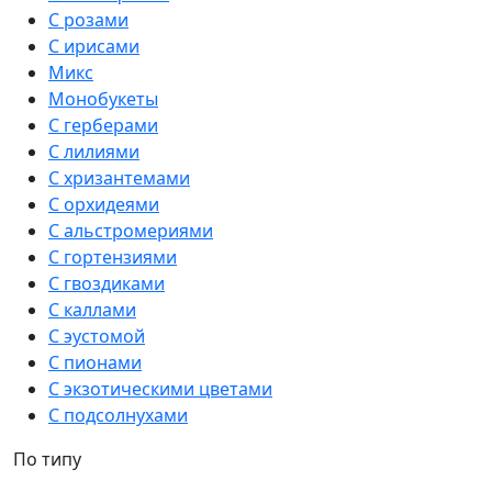
С розами
С ирисами
Микс
Монобукеты
С герберами
С лилиями
С хризантемами
С орхидеями
С альстромериями
С гортензиями
С гвоздиками
С каллами
С эустомой
С пионами
С экзотическими цветами
С подсолнухами
По типу