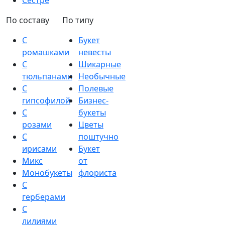
Сестре
По составу
По типу
С
Букет
ромашками
невесты
С
Шикарные
тюльпанами
Необычные
С
Полевые
гипсофилой
Бизнес-
С
букеты
розами
Цветы
С
поштучно
ирисами
Букет
Микс
от
Монобукеты
флориста
С
герберами
С
лилиями