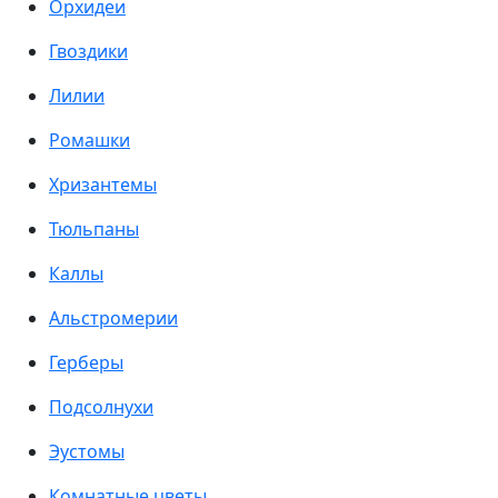
Орхидеи
Гвоздики
Лилии
Ромашки
Хризантемы
Тюльпаны
Каллы
Альстромерии
Герберы
Подсолнухи
Эустомы
Комнатные цветы