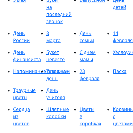
9 мая
Букет
Выпускной
День
на
детей
последний
звонок
День
8
День
14
России
марта
семьи
февраля
День
Букет
С днем
Хэллоуи
финансиста
невесте
мамы
Напоминание о важном
Татьянин
23
Пасха
день
февраля
Траурные
День
цветы
учителя
Сердца
Шляпные
Цветы
Корзин
из
коробки
в
с
цветов
коробках
цветами