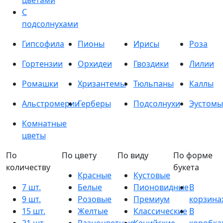
цветами
С
подсолнухами
Гипсофила
Пионы
Ирисы
Роза
Гортензии
Орхидеи
Гвоздики
Лилии
Ромашки
Хризантемы
Тюльпаны
Каллы
Альстромерии
Герберы
Подсолнухи
Эустомы
Комнатные
цветы
По
По цвету
По виду
По форме
количеству
букета
Красные
Кустовые
7 шт.
Белые
Пионовидные
В
9 шт.
Розовые
Премиум
корзина
15 шт.
Желтые
Классические
В