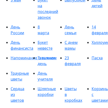
9 мая
Букет
Выпускной
День
на
детей
последний
звонок
День
8
День
14
России
марта
семьи
февраля
День
Букет
С днем
Хэллоуи
финансиста
невесте
мамы
Напоминание о важном
Татьянин
23
Пасха
день
февраля
Траурные
День
цветы
учителя
Сердца
Шляпные
Цветы
Корзин
из
коробки
в
с
цветов
коробках
цветами