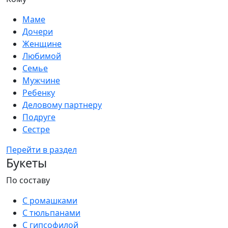
Маме
Дочери
Женщине
Любимой
Семье
Мужчине
Ребенку
Деловому партнеру
Подруге
Сестре
Перейти в раздел
Букеты
По составу
С ромашками
С тюльпанами
С гипсофилой