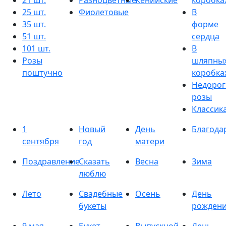
21 шт.
Разноцветные
Кенийские
коробка
25 шт.
Фиолетовые
В
35 шт.
форме
51 шт.
сердца
101 шт.
В
Розы
шляпны
поштучно
коробка
Недорог
розы
Классик
1
Новый
День
Благода
сентября
год
матери
Поздравление
Сказать
Весна
Зима
люблю
Лето
Свадебные
Осень
День
букеты
рожден