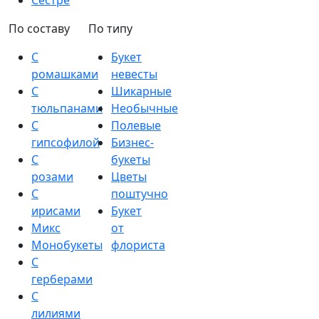
Сестре
По составу
По типу
С
Букет
ромашками
невесты
С
Шикарные
тюльпанами
Необычные
С
Полевые
гипсофилой
Бизнес-
С
букеты
розами
Цветы
С
поштучно
ирисами
Букет
Микс
от
Монобукеты
флориста
С
герберами
С
лилиями