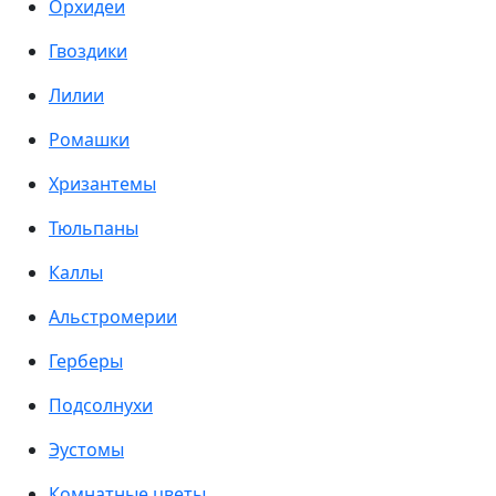
Орхидеи
Гвоздики
Лилии
Ромашки
Хризантемы
Тюльпаны
Каллы
Альстромерии
Герберы
Подсолнухи
Эустомы
Комнатные цветы