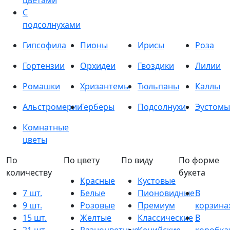
цветами
С
подсолнухами
Гипсофила
Пионы
Ирисы
Роза
Гортензии
Орхидеи
Гвоздики
Лилии
Ромашки
Хризантемы
Тюльпаны
Каллы
Альстромерии
Герберы
Подсолнухи
Эустомы
Комнатные
цветы
По
По цвету
По виду
По форме
количеству
букета
Красные
Кустовые
7 шт.
Белые
Пионовидные
В
9 шт.
Розовые
Премиум
корзина
15 шт.
Желтые
Классические
В