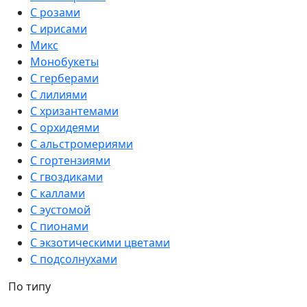
С розами
С ирисами
Микс
Монобукеты
С герберами
С лилиями
С хризантемами
С орхидеями
С альстромериями
С гортензиями
С гвоздиками
С каллами
С эустомой
С пионами
С экзотическими цветами
С подсолнухами
По типу