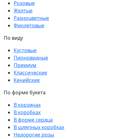
Розовые
Желтые
Разноцветные
Фиолетовые
По виду
Кустовые
Пионовидные
Премиум
Классические
Кенийские
По форме букета
В корзинах
В коробках
В форме сердца
В шляпных коробках
Недорогие розы