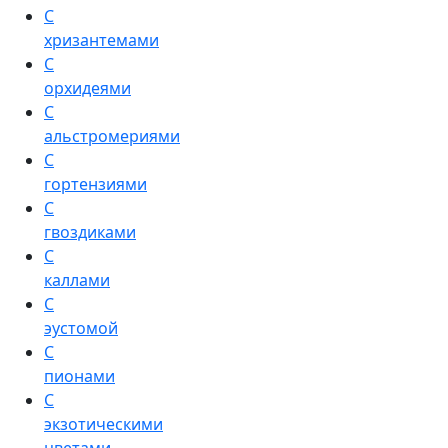
С
хризантемами
С
орхидеями
С
альстромериями
С
гортензиями
С
гвоздиками
С
каллами
С
эустомой
С
пионами
С
экзотическими