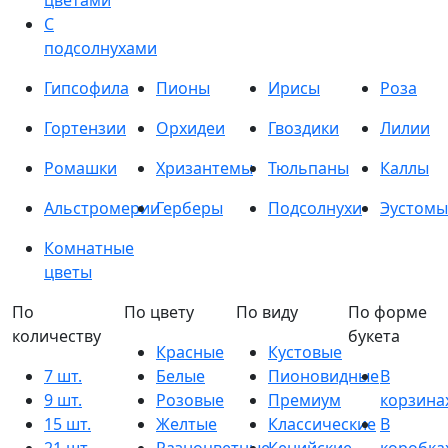
цветами
С
подсолнухами
Гипсофила
Пионы
Ирисы
Роза
Гортензии
Орхидеи
Гвоздики
Лилии
Ромашки
Хризантемы
Тюльпаны
Каллы
Альстромерии
Герберы
Подсолнухи
Эустомы
Комнатные
цветы
По
По цвету
По виду
По форме
количеству
букета
Красные
Кустовые
7 шт.
Белые
Пионовидные
В
9 шт.
Розовые
Премиум
корзина
15 шт.
Желтые
Классические
В