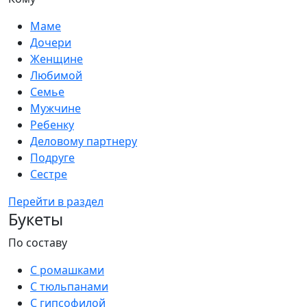
Маме
Дочери
Женщине
Любимой
Семье
Мужчине
Ребенку
Деловому партнеру
Подруге
Сестре
Перейти в раздел
Букеты
По составу
С ромашками
С тюльпанами
С гипсофилой