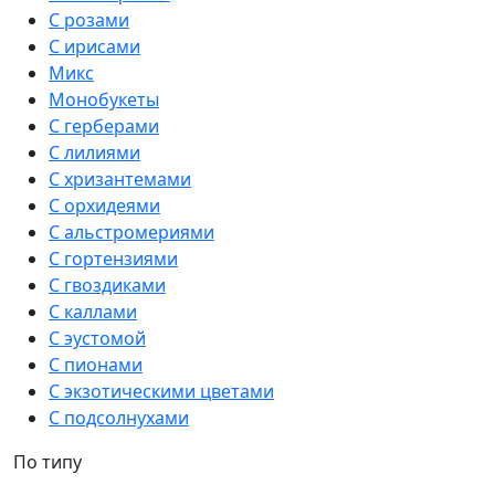
С розами
С ирисами
Микс
Монобукеты
С герберами
С лилиями
С хризантемами
С орхидеями
С альстромериями
С гортензиями
С гвоздиками
С каллами
С эустомой
С пионами
С экзотическими цветами
С подсолнухами
По типу