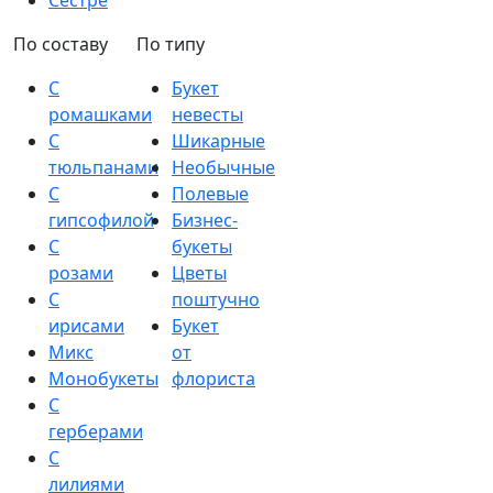
Сестре
По составу
По типу
С
Букет
ромашками
невесты
С
Шикарные
тюльпанами
Необычные
С
Полевые
гипсофилой
Бизнес-
С
букеты
розами
Цветы
С
поштучно
ирисами
Букет
Микс
от
Монобукеты
флориста
С
герберами
С
лилиями