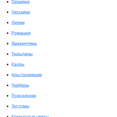
Орхидеи
Гвоздики
Лилии
Ромашки
Хризантемы
Тюльпаны
Каллы
Альстромерии
Герберы
Подсолнухи
Эустомы
Комнатные цветы