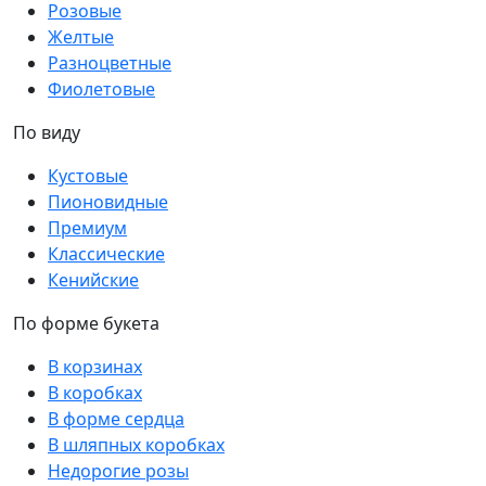
Розовые
Желтые
Разноцветные
Фиолетовые
По виду
Кустовые
Пионовидные
Премиум
Классические
Кенийские
По форме букета
В корзинах
В коробках
В форме сердца
В шляпных коробках
Недорогие розы