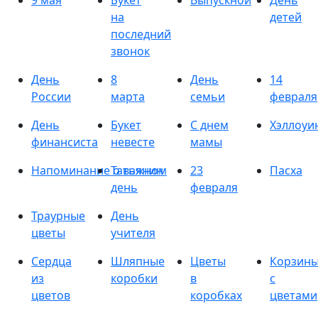
9 мая
Букет
Выпускной
День
на
детей
последний
звонок
День
8
День
14
России
марта
семьи
февраля
День
Букет
С днем
Хэллоуи
финансиста
невесте
мамы
Напоминание о важном
Татьянин
23
Пасха
день
февраля
Траурные
День
цветы
учителя
Сердца
Шляпные
Цветы
Корзин
из
коробки
в
с
цветов
коробках
цветами