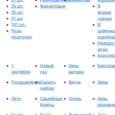
21 шт.
Разноцветные
Кенийские
коробка
25 шт.
Фиолетовые
В
35 шт.
форме
51 шт.
сердца
101 шт.
В
Розы
шляпны
поштучно
коробка
Недорог
розы
Классик
1
Новый
День
Благода
сентября
год
матери
Поздравление
Сказать
Весна
Зима
люблю
Лето
Свадебные
Осень
День
букеты
рожден