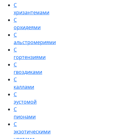
С
хризантемами
С
орхидеями
С
альстромериями
С
гортензиями
С
гвоздиками
С
каллами
С
эустомой
С
пионами
С
экзотическими