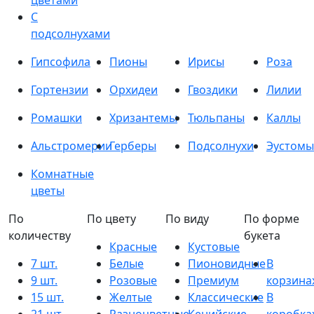
цветами
С
подсолнухами
Гипсофила
Пионы
Ирисы
Роза
Гортензии
Орхидеи
Гвоздики
Лилии
Ромашки
Хризантемы
Тюльпаны
Каллы
Альстромерии
Герберы
Подсолнухи
Эустомы
Комнатные
цветы
По
По цвету
По виду
По форме
количеству
букета
Красные
Кустовые
7 шт.
Белые
Пионовидные
В
9 шт.
Розовые
Премиум
корзина
15 шт.
Желтые
Классические
В