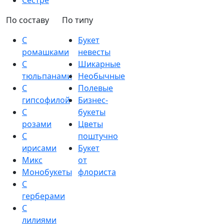
Сестре
По составу
По типу
С
Букет
ромашками
невесты
С
Шикарные
тюльпанами
Необычные
С
Полевые
гипсофилой
Бизнес-
С
букеты
розами
Цветы
С
поштучно
ирисами
Букет
Микс
от
Монобукеты
флориста
С
герберами
С
лилиями