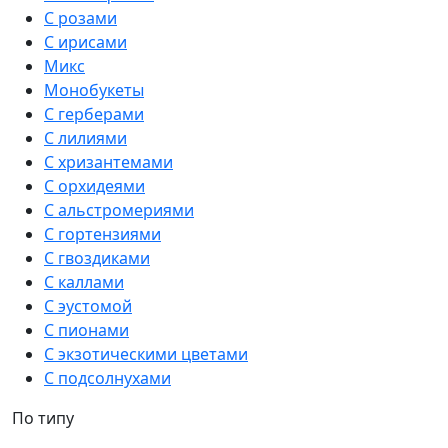
С розами
С ирисами
Микс
Монобукеты
С герберами
С лилиями
С хризантемами
С орхидеями
С альстромериями
С гортензиями
С гвоздиками
С каллами
С эустомой
С пионами
С экзотическими цветами
С подсолнухами
По типу