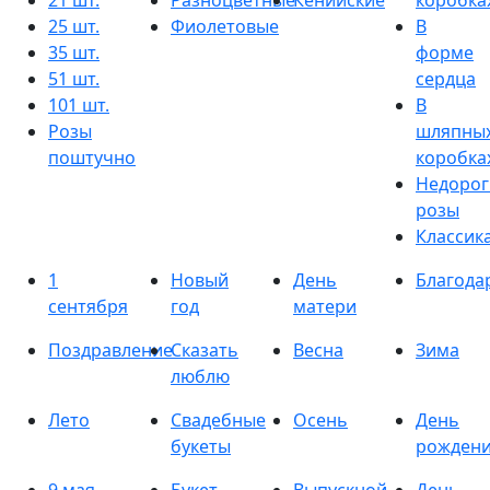
21 шт.
Разноцветные
Кенийские
коробка
25 шт.
Фиолетовые
В
35 шт.
форме
51 шт.
сердца
101 шт.
В
Розы
шляпны
поштучно
коробка
Недорог
розы
Классик
1
Новый
День
Благода
сентября
год
матери
Поздравление
Сказать
Весна
Зима
люблю
Лето
Свадебные
Осень
День
букеты
рожден