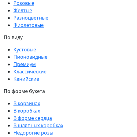
Розовые
Желтые
Разноцветные
Фиолетовые
По виду
Кустовые
Пионовидные
Премиум
Классические
Кенийские
По форме букета
В корзинах
В коробках
В форме сердца
В шляпных коробках
Недорогие розы