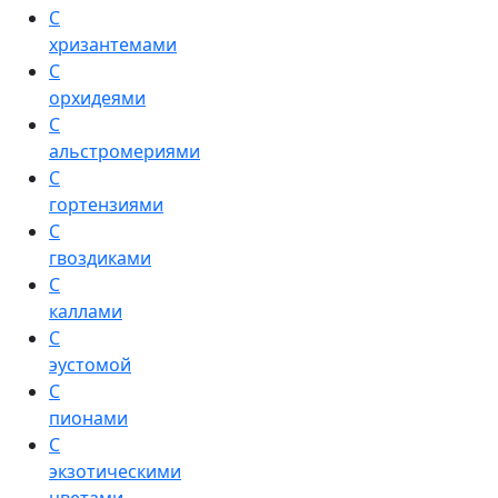
С
хризантемами
С
орхидеями
С
альстромериями
С
гортензиями
С
гвоздиками
С
каллами
С
эустомой
С
пионами
С
экзотическими