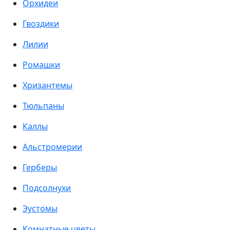
Орхидеи
Гвоздики
Лилии
Ромашки
Хризантемы
Тюльпаны
Каллы
Альстромерии
Герберы
Подсолнухи
Эустомы
Комнатные цветы