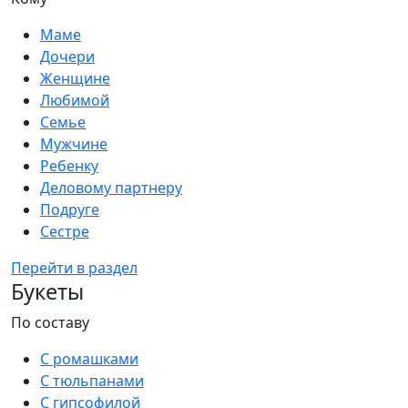
Маме
Дочери
Женщине
Любимой
Семье
Мужчине
Ребенку
Деловому партнеру
Подруге
Сестре
Перейти в раздел
Букеты
По составу
С ромашками
С тюльпанами
С гипсофилой