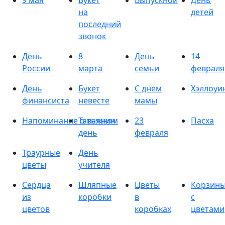
9 мая
Букет
Выпускной
День
на
детей
последний
звонок
День
8
День
14
России
марта
семьи
февраля
День
Букет
С днем
Хэллоуи
финансиста
невесте
мамы
Напоминание о важном
Татьянин
23
Пасха
день
февраля
Траурные
День
цветы
учителя
Сердца
Шляпные
Цветы
Корзин
из
коробки
в
с
цветов
коробках
цветами