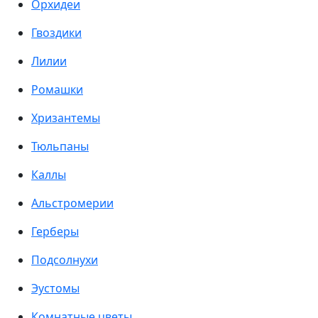
Орхидеи
Гвоздики
Лилии
Ромашки
Хризантемы
Тюльпаны
Каллы
Альстромерии
Герберы
Подсолнухи
Эустомы
Комнатные цветы