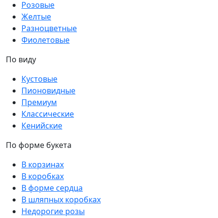
Розовые
Желтые
Разноцветные
Фиолетовые
По виду
Кустовые
Пионовидные
Премиум
Классические
Кенийские
По форме букета
В корзинах
В коробках
В форме сердца
В шляпных коробках
Недорогие розы