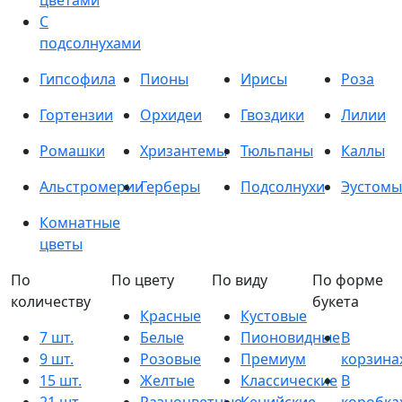
цветами
С
подсолнухами
Гипсофила
Пионы
Ирисы
Роза
Гортензии
Орхидеи
Гвоздики
Лилии
Ромашки
Хризантемы
Тюльпаны
Каллы
Альстромерии
Герберы
Подсолнухи
Эустомы
Комнатные
цветы
По
По цвету
По виду
По форме
количеству
букета
Красные
Кустовые
7 шт.
Белые
Пионовидные
В
9 шт.
Розовые
Премиум
корзина
15 шт.
Желтые
Классические
В