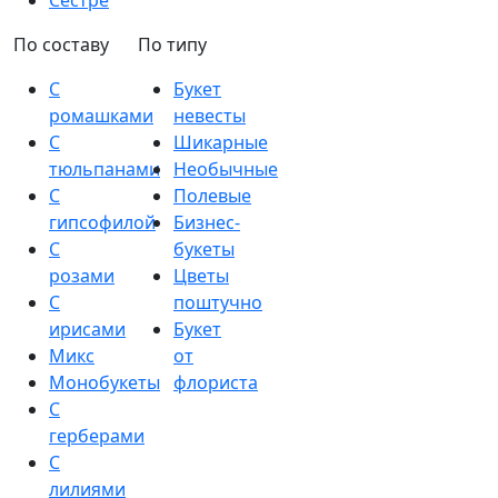
Сестре
По составу
По типу
С
Букет
ромашками
невесты
С
Шикарные
тюльпанами
Необычные
С
Полевые
гипсофилой
Бизнес-
С
букеты
розами
Цветы
С
поштучно
ирисами
Букет
Микс
от
Монобукеты
флориста
С
герберами
С
лилиями