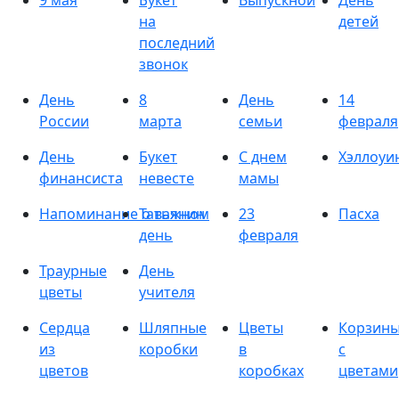
9 мая
Букет
Выпускной
День
на
детей
последний
звонок
День
8
День
14
России
марта
семьи
февраля
День
Букет
С днем
Хэллоуи
финансиста
невесте
мамы
Напоминание о важном
Татьянин
23
Пасха
день
февраля
Траурные
День
цветы
учителя
Сердца
Шляпные
Цветы
Корзин
из
коробки
в
с
цветов
коробках
цветами