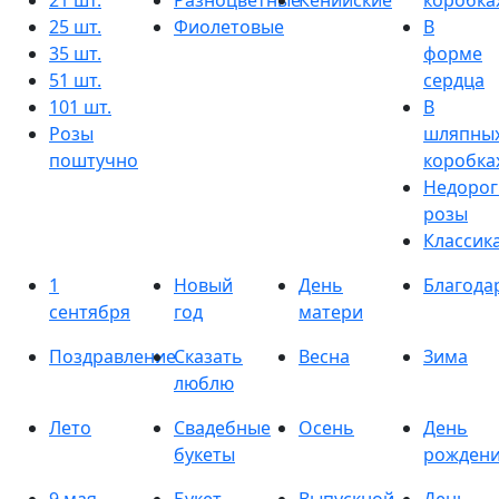
21 шт.
Разноцветные
Кенийские
коробка
25 шт.
Фиолетовые
В
35 шт.
форме
51 шт.
сердца
101 шт.
В
Розы
шляпны
поштучно
коробка
Недорог
розы
Классик
1
Новый
День
Благода
сентября
год
матери
Поздравление
Сказать
Весна
Зима
люблю
Лето
Свадебные
Осень
День
букеты
рожден