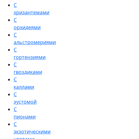
С
хризантемами
С
орхидеями
С
альстромериями
С
гортензиями
С
гвоздиками
С
каллами
С
эустомой
С
пионами
С
экзотическими