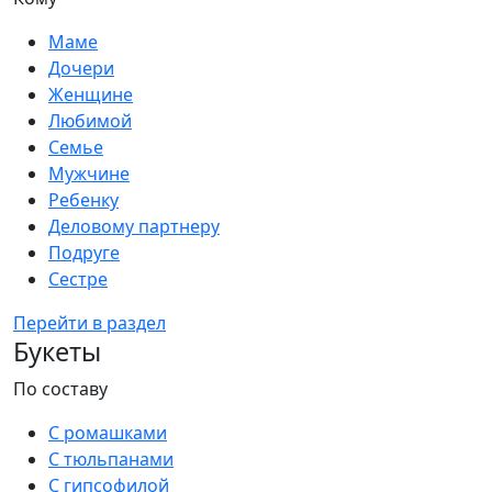
Маме
Дочери
Женщине
Любимой
Семье
Мужчине
Ребенку
Деловому партнеру
Подруге
Сестре
Перейти в раздел
Букеты
По составу
С ромашками
С тюльпанами
С гипсофилой