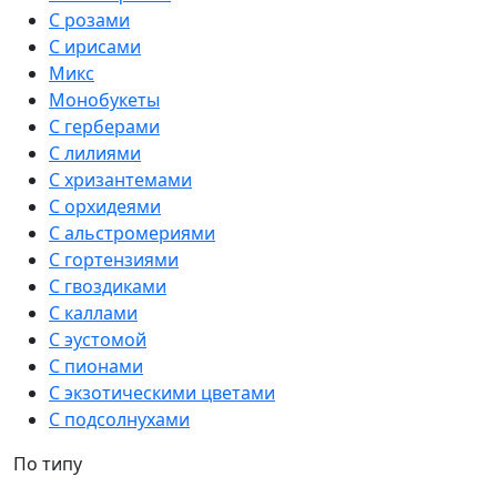
С розами
С ирисами
Микс
Монобукеты
С герберами
С лилиями
С хризантемами
С орхидеями
С альстромериями
С гортензиями
С гвоздиками
С каллами
С эустомой
С пионами
С экзотическими цветами
С подсолнухами
По типу