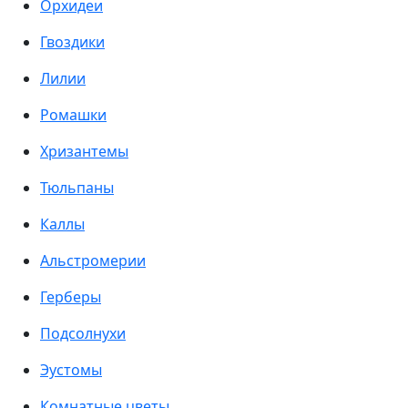
Орхидеи
Гвоздики
Лилии
Ромашки
Хризантемы
Тюльпаны
Каллы
Альстромерии
Герберы
Подсолнухи
Эустомы
Комнатные цветы