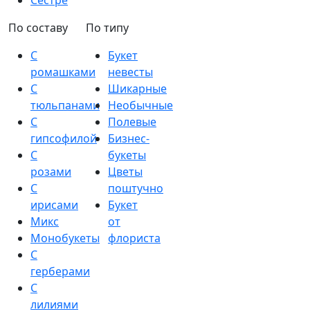
Сестре
По составу
По типу
С
Букет
ромашками
невесты
С
Шикарные
тюльпанами
Необычные
С
Полевые
гипсофилой
Бизнес-
С
букеты
розами
Цветы
С
поштучно
ирисами
Букет
Микс
от
Монобукеты
флориста
С
герберами
С
лилиями