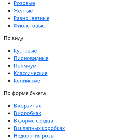
Розовые
Желтые
Разноцветные
Фиолетовые
По виду
Кустовые
Пионовидные
Премиум
Классические
Кенийские
По форме букета
В корзинах
В коробках
В форме сердца
В шляпных коробках
Недорогие розы