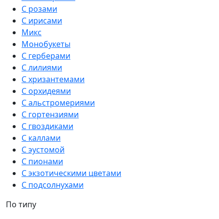
С розами
С ирисами
Микс
Монобукеты
С герберами
С лилиями
С хризантемами
С орхидеями
С альстромериями
С гортензиями
С гвоздиками
С каллами
С эустомой
С пионами
С экзотическими цветами
С подсолнухами
По типу