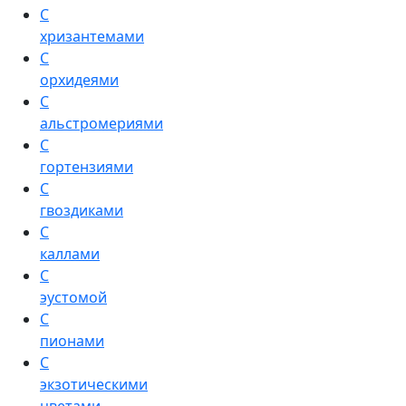
С
хризантемами
С
орхидеями
С
альстромериями
С
гортензиями
С
гвоздиками
С
каллами
С
эустомой
С
пионами
С
экзотическими