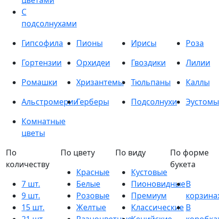
цветами
С
подсолнухами
Гипсофила
Пионы
Ирисы
Роза
Гортензии
Орхидеи
Гвоздики
Лилии
Ромашки
Хризантемы
Тюльпаны
Каллы
Альстромерии
Герберы
Подсолнухи
Эустомы
Комнатные
цветы
По
По цвету
По виду
По форме
количеству
букета
Красные
Кустовые
7 шт.
Белые
Пионовидные
В
9 шт.
Розовые
Премиум
корзина
15 шт.
Желтые
Классические
В