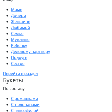
Маме
Дочери
Женщине
Любимой
Семье
Мужчине
Ребенку
Деловому партнеру
Подруге
Сестре
Перейти в раздел
Букеты
По составу
С ромашками
С тюльпанами
С гипсофилой