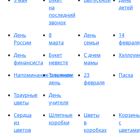
9 мая
Букет
Выпускной
День
на
детей
последний
звонок
День
8
День
14
России
марта
семьи
февраля
День
Букет
С днем
Хэллоуи
финансиста
невесте
мамы
Напоминание о важном
Татьянин
23
Пасха
день
февраля
Траурные
День
цветы
учителя
Сердца
Шляпные
Цветы
Корзин
из
коробки
в
с
цветов
коробках
цветами