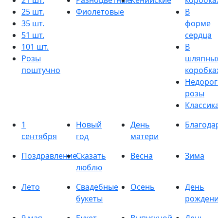
21 шт.
Разноцветные
Кенийские
коробка
25 шт.
Фиолетовые
В
35 шт.
форме
51 шт.
сердца
101 шт.
В
Розы
шляпны
поштучно
коробка
Недорог
розы
Классик
1
Новый
День
Благода
сентября
год
матери
Поздравление
Сказать
Весна
Зима
люблю
Лето
Свадебные
Осень
День
букеты
рожден