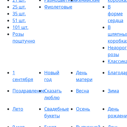
21 шт.
Разноцветные
Кенийские
коробка
25 шт.
Фиолетовые
В
35 шт.
форме
51 шт.
сердца
101 шт.
В
Розы
шляпны
поштучно
коробка
Недорог
розы
Классик
1
Новый
День
Благода
сентября
год
матери
Поздравление
Сказать
Весна
Зима
люблю
Лето
Свадебные
Осень
День
букеты
рожден