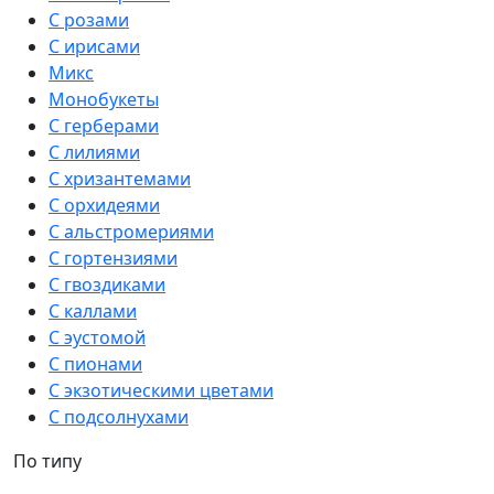
С розами
С ирисами
Микс
Монобукеты
С герберами
С лилиями
С хризантемами
С орхидеями
С альстромериями
С гортензиями
С гвоздиками
С каллами
С эустомой
С пионами
С экзотическими цветами
С подсолнухами
По типу