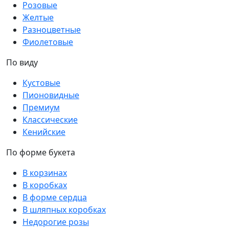
Розовые
Желтые
Разноцветные
Фиолетовые
По виду
Кустовые
Пионовидные
Премиум
Классические
Кенийские
По форме букета
В корзинах
В коробках
В форме сердца
В шляпных коробках
Недорогие розы