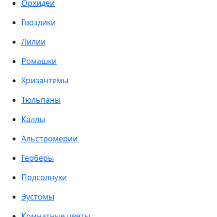
Орхидеи
Гвоздики
Лилии
Ромашки
Хризантемы
Тюльпаны
Каллы
Альстромерии
Герберы
Подсолнухи
Эустомы
Комнатные цветы