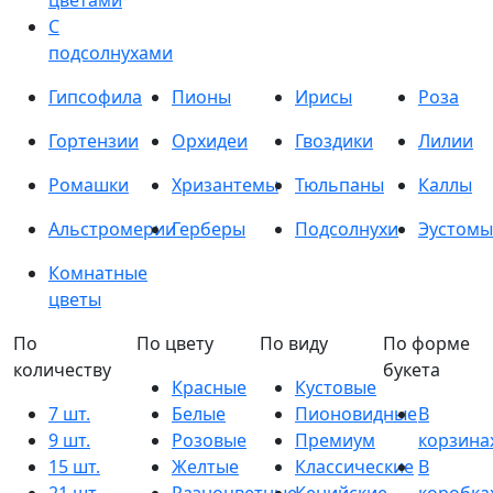
цветами
С
подсолнухами
Гипсофила
Пионы
Ирисы
Роза
Гортензии
Орхидеи
Гвоздики
Лилии
Ромашки
Хризантемы
Тюльпаны
Каллы
Альстромерии
Герберы
Подсолнухи
Эустомы
Комнатные
цветы
По
По цвету
По виду
По форме
количеству
букета
Красные
Кустовые
7 шт.
Белые
Пионовидные
В
9 шт.
Розовые
Премиум
корзина
15 шт.
Желтые
Классические
В