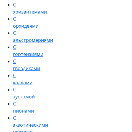
С
хризантемами
С
орхидеями
С
альстромериями
С
гортензиями
С
гвоздиками
С
каллами
С
эустомой
С
пионами
С
экзотическими