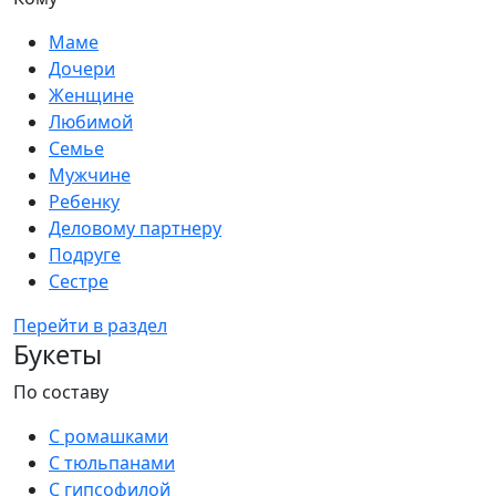
Маме
Дочери
Женщине
Любимой
Семье
Мужчине
Ребенку
Деловому партнеру
Подруге
Сестре
Перейти в раздел
Букеты
По составу
С ромашками
С тюльпанами
С гипсофилой