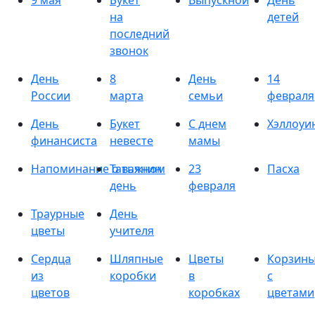
9 мая
Букет
Выпускной
День
на
детей
последний
звонок
День
8
День
14
России
марта
семьи
февраля
День
Букет
С днем
Хэллоуи
финансиста
невесте
мамы
Напоминание о важном
Татьянин
23
Пасха
день
февраля
Траурные
День
цветы
учителя
Сердца
Шляпные
Цветы
Корзин
из
коробки
в
с
цветов
коробках
цветами