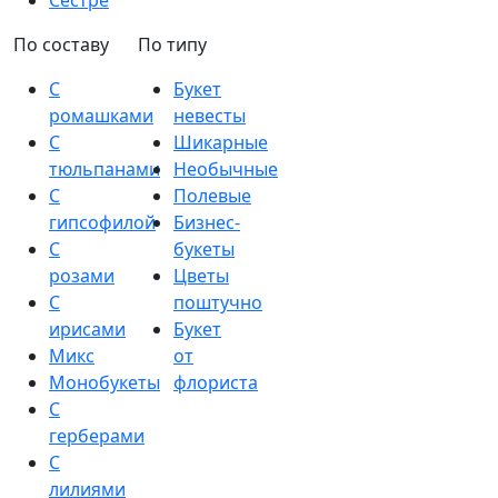
Сестре
По составу
По типу
С
Букет
ромашками
невесты
С
Шикарные
тюльпанами
Необычные
С
Полевые
гипсофилой
Бизнес-
С
букеты
розами
Цветы
С
поштучно
ирисами
Букет
Микс
от
Монобукеты
флориста
С
герберами
С
лилиями