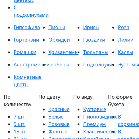
цветами
С
подсолнухами
Гипсофила
Пионы
Ирисы
Роза
Гортензии
Орхидеи
Гвоздики
Лилии
Ромашки
Хризантемы
Тюльпаны
Каллы
Альстромерии
Герберы
Подсолнухи
Эустомы
Комнатные
цветы
По
По цвету
По виду
По форме
количеству
букета
Красные
Кустовые
7 шт.
Белые
Пионовидные
В
9 шт.
Розовые
Премиум
корзина
15 шт.
Желтые
Классические
В