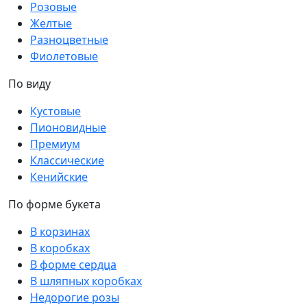
Розовые
Желтые
Разноцветные
Фиолетовые
По виду
Кустовые
Пионовидные
Премиум
Классические
Кенийские
По форме букета
В корзинах
В коробках
В форме сердца
В шляпных коробках
Недорогие розы