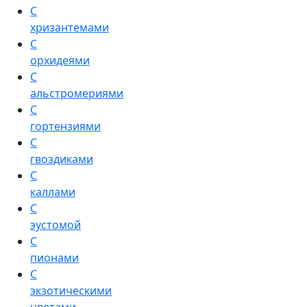
С
хризантемами
С
орхидеями
С
альстромериями
С
гортензиями
С
гвоздиками
С
каллами
С
эустомой
С
пионами
С
экзотическими