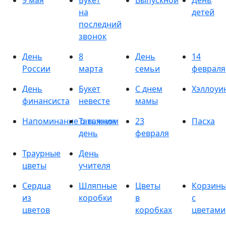
9 мая
Букет
Выпускной
День
на
детей
последний
звонок
День
8
День
14
России
марта
семьи
февраля
День
Букет
С днем
Хэллоуи
финансиста
невесте
мамы
Напоминание о важном
Татьянин
23
Пасха
день
февраля
Траурные
День
цветы
учителя
Сердца
Шляпные
Цветы
Корзин
из
коробки
в
с
цветов
коробках
цветами