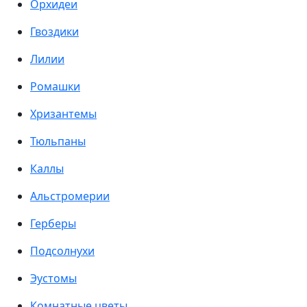
Орхидеи
Гвоздики
Лилии
Ромашки
Хризантемы
Тюльпаны
Каллы
Альстромерии
Герберы
Подсолнухи
Эустомы
Комнатные цветы