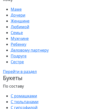
Маме
Дочери
Женщине
Любимой
Семье
Мужчине
Ребенку
Деловому партнеру
Подруге
Сестре
Перейти в раздел
Букеты
По составу
С ромашками
С тюльпанами
С гипсофилой