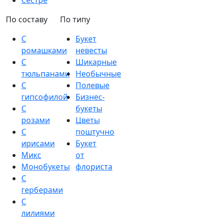
Сестре
По составу
По типу
С
Букет
ромашками
невесты
С
Шикарные
тюльпанами
Необычные
С
Полевые
гипсофилой
Бизнес-
С
букеты
розами
Цветы
С
поштучно
ирисами
Букет
Микс
от
Монобукеты
флориста
С
герберами
С
лилиями