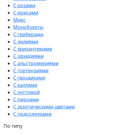
С розами
С ирисами
Микс
Монобукеты
С герберами
С лилиями
С хризантемами
С орхидеями
С альстромериями
С гортензиями
С гвоздиками
С каллами
С эустомой
С пионами
С экзотическими цветами
С подсолнухами
По типу