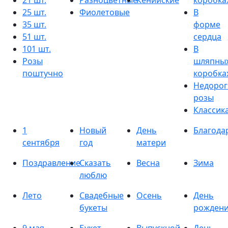
21 шт.
Разноцветные
Кенийские
коробка
25 шт.
Фиолетовые
В
35 шт.
форме
51 шт.
сердца
101 шт.
В
Розы
шляпны
поштучно
коробка
Недорог
розы
Классик
1
Новый
День
Благода
сентября
год
матери
Поздравление
Сказать
Весна
Зима
люблю
Лето
Свадебные
Осень
День
букеты
рожден