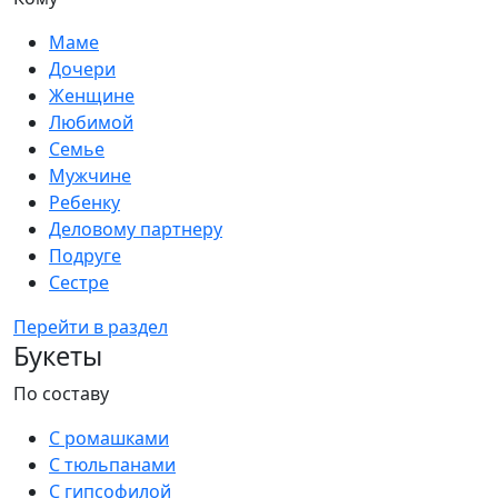
Маме
Дочери
Женщине
Любимой
Семье
Мужчине
Ребенку
Деловому партнеру
Подруге
Сестре
Перейти в раздел
Букеты
По составу
С ромашками
С тюльпанами
С гипсофилой