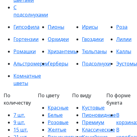
цветами
С
подсолнухами
Гипсофила
Пионы
Ирисы
Роза
Гортензии
Орхидеи
Гвоздики
Лилии
Ромашки
Хризантемы
Тюльпаны
Каллы
Альстромерии
Герберы
Подсолнухи
Эустомы
Комнатные
цветы
По
По цвету
По виду
По форме
количеству
букета
Красные
Кустовые
7 шт.
Белые
Пионовидные
В
9 шт.
Розовые
Премиум
корзина
15 шт.
Желтые
Классические
В