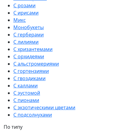
С розами
С ирисами
Микс
Монобукеты
С герберами
С лилиями
С хризантемами
С орхидеями
С альстромериями
С гортензиями
С гвоздиками
С каллами
С эустомой
С пионами
С экзотическими цветами
С подсолнухами
По типу