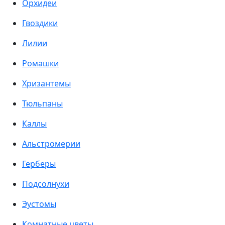
Орхидеи
Гвоздики
Лилии
Ромашки
Хризантемы
Тюльпаны
Каллы
Альстромерии
Герберы
Подсолнухи
Эустомы
Комнатные цветы