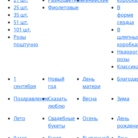
21 шт.
Разноцветные
Кенийские
коробка
25 шт.
Фиолетовые
В
35 шт.
форме
51 шт.
сердца
101 шт.
В
Розы
шляпны
поштучно
коробка
Недорог
розы
Классик
1
Новый
День
Благода
сентября
год
матери
Поздравление
Сказать
Весна
Зима
люблю
Лето
Свадебные
Осень
День
букеты
рожден