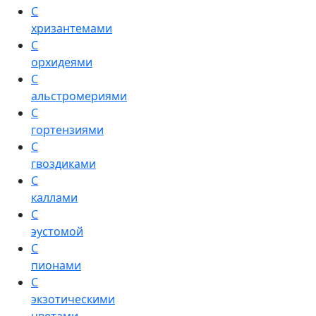
С
хризантемами
С
орхидеями
С
альстромериями
С
гортензиями
С
гвоздиками
С
каллами
С
эустомой
С
пионами
С
экзотическими