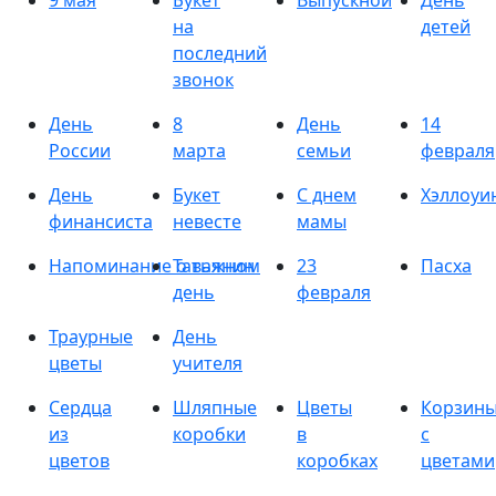
9 мая
Букет
Выпускной
День
на
детей
последний
звонок
День
8
День
14
России
марта
семьи
февраля
День
Букет
С днем
Хэллоуи
финансиста
невесте
мамы
Напоминание о важном
Татьянин
23
Пасха
день
февраля
Траурные
День
цветы
учителя
Сердца
Шляпные
Цветы
Корзин
из
коробки
в
с
цветов
коробках
цветами