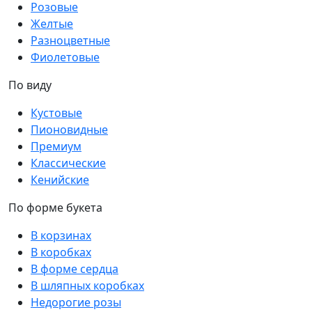
Розовые
Желтые
Разноцветные
Фиолетовые
По виду
Кустовые
Пионовидные
Премиум
Классические
Кенийские
По форме букета
В корзинах
В коробках
В форме сердца
В шляпных коробках
Недорогие розы