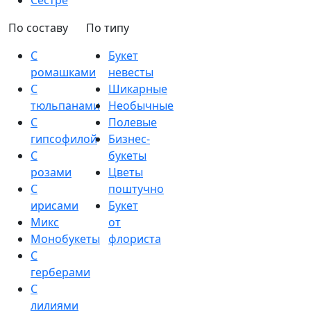
Сестре
По составу
По типу
С
Букет
ромашками
невесты
С
Шикарные
тюльпанами
Необычные
С
Полевые
гипсофилой
Бизнес-
С
букеты
розами
Цветы
С
поштучно
ирисами
Букет
Микс
от
Монобукеты
флориста
С
герберами
С
лилиями