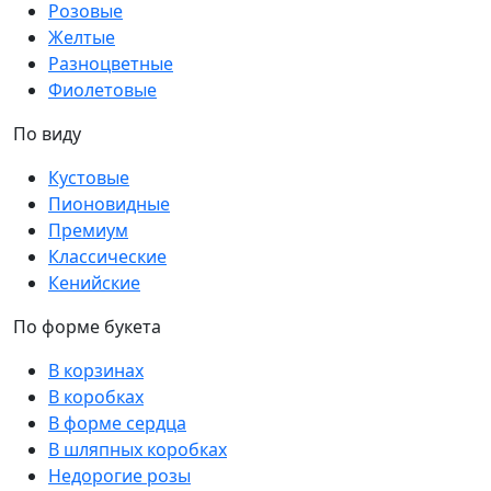
Розовые
Желтые
Разноцветные
Фиолетовые
По виду
Кустовые
Пионовидные
Премиум
Классические
Кенийские
По форме букета
В корзинах
В коробках
В форме сердца
В шляпных коробках
Недорогие розы