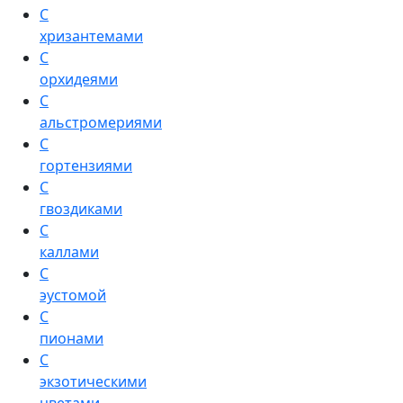
С
хризантемами
С
орхидеями
С
альстромериями
С
гортензиями
С
гвоздиками
С
каллами
С
эустомой
С
пионами
С
экзотическими