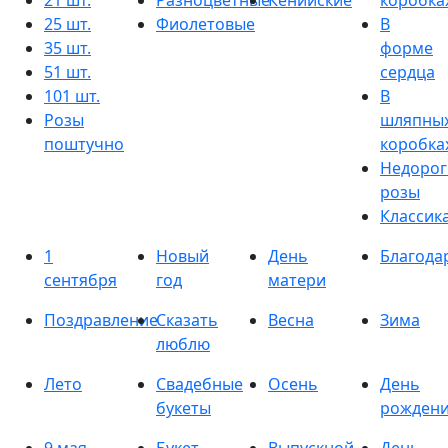
21 шт.
Разноцветные
Кенийские
коробка
25 шт.
Фиолетовые
В
35 шт.
форме
51 шт.
сердца
101 шт.
В
Розы
шляпны
поштучно
коробка
Недорог
розы
Классик
1
Новый
День
Благода
сентября
год
матери
Поздравление
Сказать
Весна
Зима
люблю
Лето
Свадебные
Осень
День
букеты
рожден