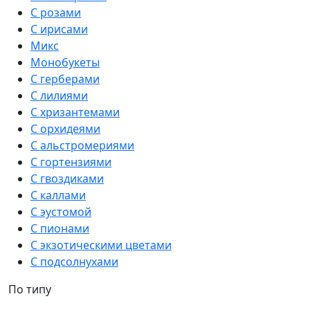
С розами
С ирисами
Микс
Монобукеты
С герберами
С лилиями
С хризантемами
С орхидеями
С альстромериями
С гортензиями
С гвоздиками
С каллами
С эустомой
С пионами
С экзотическими цветами
С подсолнухами
По типу