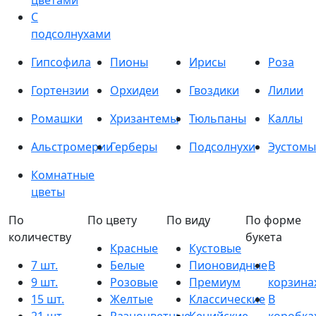
цветами
С
подсолнухами
Гипсофила
Пионы
Ирисы
Роза
Гортензии
Орхидеи
Гвоздики
Лилии
Ромашки
Хризантемы
Тюльпаны
Каллы
Альстромерии
Герберы
Подсолнухи
Эустомы
Комнатные
цветы
По
По цвету
По виду
По форме
количеству
букета
Красные
Кустовые
7 шт.
Белые
Пионовидные
В
9 шт.
Розовые
Премиум
корзина
15 шт.
Желтые
Классические
В