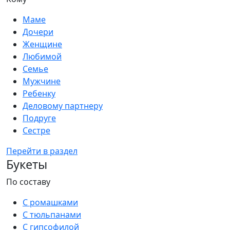
Маме
Дочери
Женщине
Любимой
Семье
Мужчине
Ребенку
Деловому партнеру
Подруге
Сестре
Перейти в раздел
Букеты
По составу
С ромашками
С тюльпанами
С гипсофилой