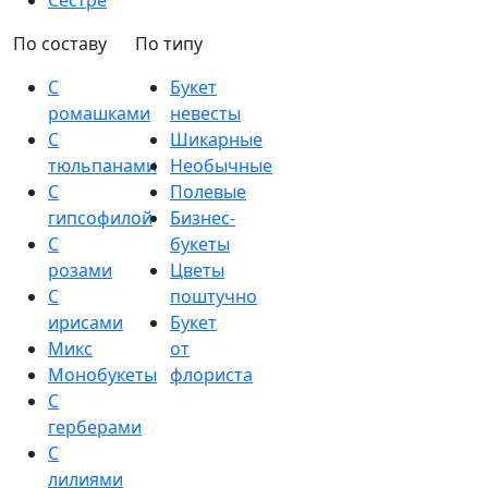
Сестре
По составу
По типу
С
Букет
ромашками
невесты
С
Шикарные
тюльпанами
Необычные
С
Полевые
гипсофилой
Бизнес-
С
букеты
розами
Цветы
С
поштучно
ирисами
Букет
Микс
от
Монобукеты
флориста
С
герберами
С
лилиями