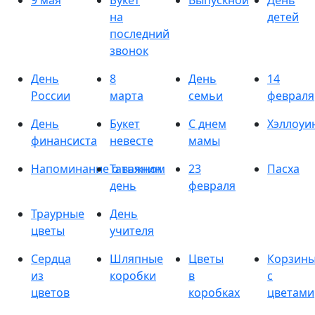
9 мая
Букет
Выпускной
День
на
детей
последний
звонок
День
8
День
14
России
марта
семьи
февраля
День
Букет
С днем
Хэллоуи
финансиста
невесте
мамы
Напоминание о важном
Татьянин
23
Пасха
день
февраля
Траурные
День
цветы
учителя
Сердца
Шляпные
Цветы
Корзин
из
коробки
в
с
цветов
коробках
цветами