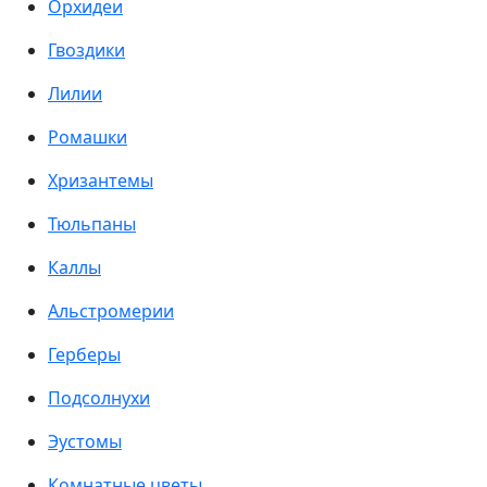
Орхидеи
Гвоздики
Лилии
Ромашки
Хризантемы
Тюльпаны
Каллы
Альстромерии
Герберы
Подсолнухи
Эустомы
Комнатные цветы