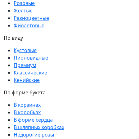
Розовые
Желтые
Разноцветные
Фиолетовые
По виду
Кустовые
Пионовидные
Премиум
Классические
Кенийские
По форме букета
В корзинах
В коробках
В форме сердца
В шляпных коробках
Недорогие розы