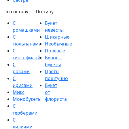
Сестре
По составу
По типу
С
Букет
ромашками
невесты
С
Шикарные
тюльпанами
Необычные
С
Полевые
гипсофилой
Бизнес-
С
букеты
розами
Цветы
С
поштучно
ирисами
Букет
Микс
от
Монобукеты
флориста
С
герберами
С
лилиями