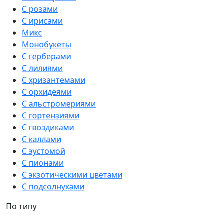
С розами
С ирисами
Микс
Монобукеты
С герберами
С лилиями
С хризантемами
С орхидеями
С альстромериями
С гортензиями
С гвоздиками
С каллами
С эустомой
С пионами
С экзотическими цветами
С подсолнухами
По типу