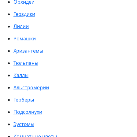
Орхидеи
Гвоздики
Лилии
Ромашки
Хризантемы
Тюльпаны
Каллы
Альстромерии
Герберы
Подсолнухи
Эустомы
Комнатные цветы