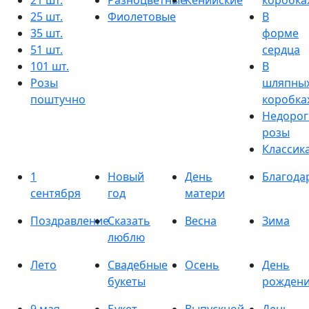
21 шт.
Разноцветные
Кенийские
коробка
25 шт.
Фиолетовые
В
35 шт.
форме
51 шт.
сердца
101 шт.
В
Розы
шляпны
поштучно
коробка
Недорог
розы
Классик
1
Новый
День
Благода
сентября
год
матери
Поздравление
Сказать
Весна
Зима
люблю
Лето
Свадебные
Осень
День
букеты
рожден