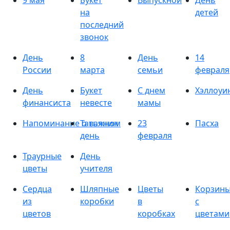
9 мая
Букет
Выпускной
День
на
детей
последний
звонок
День
8
День
14
России
марта
семьи
февраля
День
Букет
С днем
Хэллоуи
финансиста
невесте
мамы
Напоминание о важном
Татьянин
23
Пасха
день
февраля
Траурные
День
цветы
учителя
Сердца
Шляпные
Цветы
Корзин
из
коробки
в
с
цветов
коробках
цветами