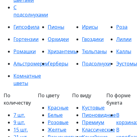
цветами
С
подсолнухами
Гипсофила
Пионы
Ирисы
Роза
Гортензии
Орхидеи
Гвоздики
Лилии
Ромашки
Хризантемы
Тюльпаны
Каллы
Альстромерии
Герберы
Подсолнухи
Эустомы
Комнатные
цветы
По
По цвету
По виду
По форме
количеству
букета
Красные
Кустовые
7 шт.
Белые
Пионовидные
В
9 шт.
Розовые
Премиум
корзина
15 шт.
Желтые
Классические
В