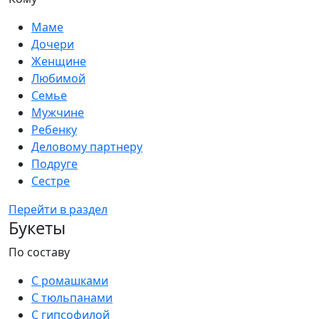
Маме
Дочери
Женщине
Любимой
Семье
Мужчине
Ребенку
Деловому партнеру
Подруге
Сестре
Перейти в раздел
Букеты
По составу
С ромашками
С тюльпанами
С гипсофилой