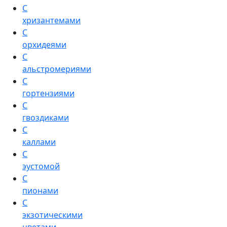
С
хризантемами
С
орхидеями
С
альстромериями
С
гортензиями
С
гвоздиками
С
каллами
С
эустомой
С
пионами
С
экзотическими