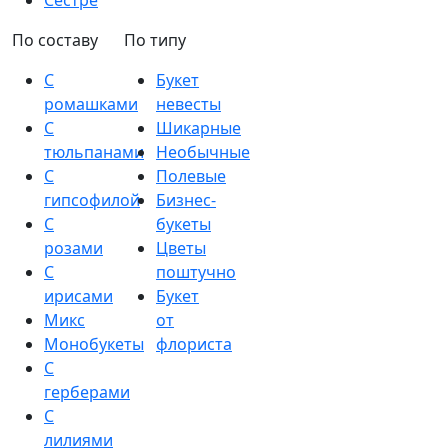
Сестре
По составу
По типу
С
Букет
ромашками
невесты
С
Шикарные
тюльпанами
Необычные
С
Полевые
гипсофилой
Бизнес-
С
букеты
розами
Цветы
С
поштучно
ирисами
Букет
Микс
от
Монобукеты
флориста
С
герберами
С
лилиями