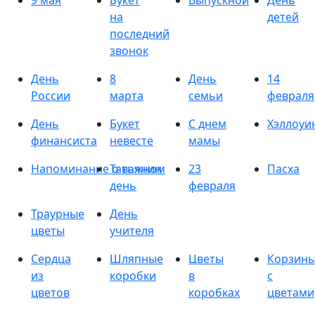
9 мая
Букет
Выпускной
День
на
детей
последний
звонок
День
8
День
14
России
марта
семьи
февраля
День
Букет
С днем
Хэллоуи
финансиста
невесте
мамы
Напоминание о важном
Татьянин
23
Пасха
день
февраля
Траурные
День
цветы
учителя
Сердца
Шляпные
Цветы
Корзин
из
коробки
в
с
цветов
коробках
цветами