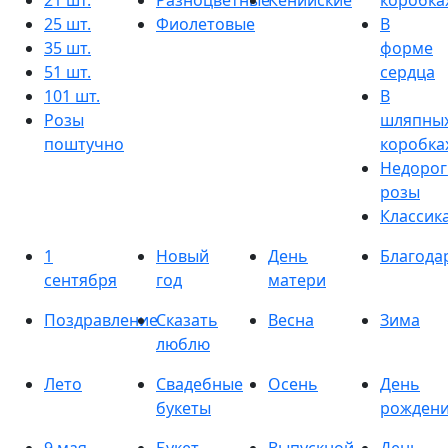
21 шт.
Разноцветные
Кенийские
коробка
25 шт.
Фиолетовые
В
35 шт.
форме
51 шт.
сердца
101 шт.
В
Розы
шляпны
поштучно
коробка
Недорог
розы
Классик
1
Новый
День
Благода
сентября
год
матери
Поздравление
Сказать
Весна
Зима
люблю
Лето
Свадебные
Осень
День
букеты
рожден