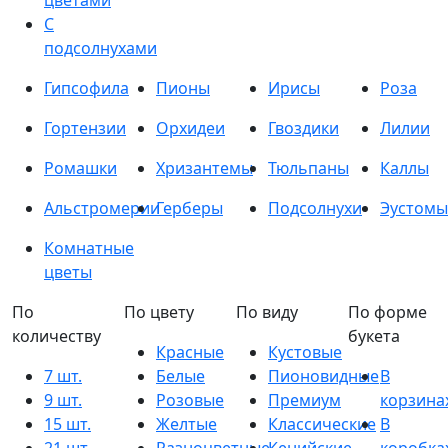
цветами
С
подсолнухами
Гипсофила
Пионы
Ирисы
Роза
Гортензии
Орхидеи
Гвоздики
Лилии
Ромашки
Хризантемы
Тюльпаны
Каллы
Альстромерии
Герберы
Подсолнухи
Эустомы
Комнатные
цветы
По
По цвету
По виду
По форме
количеству
букета
Красные
Кустовые
7 шт.
Белые
Пионовидные
В
9 шт.
Розовые
Премиум
корзина
15 шт.
Желтые
Классические
В