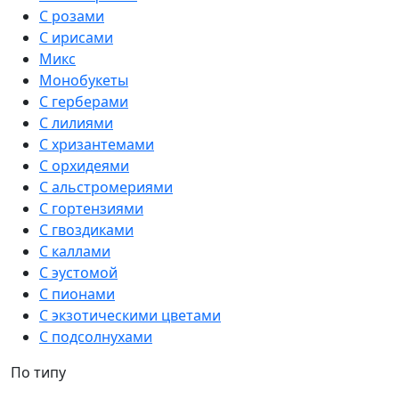
С розами
С ирисами
Микс
Монобукеты
С герберами
С лилиями
С хризантемами
С орхидеями
С альстромериями
С гортензиями
С гвоздиками
С каллами
С эустомой
С пионами
С экзотическими цветами
С подсолнухами
По типу