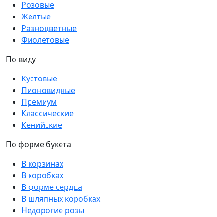
Розовые
Желтые
Разноцветные
Фиолетовые
По виду
Кустовые
Пионовидные
Премиум
Классические
Кенийские
По форме букета
В корзинах
В коробках
В форме сердца
В шляпных коробках
Недорогие розы