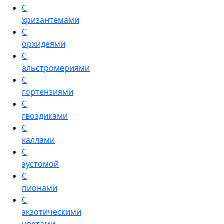
С
хризантемами
С
орхидеями
С
альстромериями
С
гортензиями
С
гвоздиками
С
каллами
С
эустомой
С
пионами
С
экзотическими