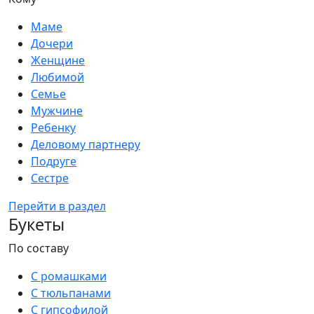
Маме
Дочери
Женщине
Любимой
Семье
Мужчине
Ребенку
Деловому партнеру
Подруге
Сестре
Перейти в раздел
Букеты
По составу
С ромашками
С тюльпанами
С гипсофилой