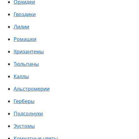
Орхидеи
Гвоздики
Лилии
Ромашки
Хризантемы
Тюльпаны
Каллы
Альстромерии
Герберы
Подсолнухи
Эустомы
Комнатные цветы