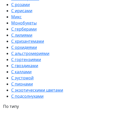
С розами
С ирисами
Микс
Монобукеты
С герберами
С лилиями
С хризантемами
С орхидеями
С альстромериями
С гортензиями
С гвоздиками
С каллами
С эустомой
С пионами
С экзотическими цветами
С подсолнухами
По типу