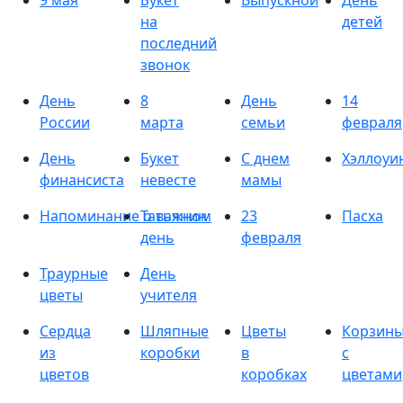
9 мая
Букет
Выпускной
День
на
детей
последний
звонок
День
8
День
14
России
марта
семьи
февраля
День
Букет
С днем
Хэллоуи
финансиста
невесте
мамы
Напоминание о важном
Татьянин
23
Пасха
день
февраля
Траурные
День
цветы
учителя
Сердца
Шляпные
Цветы
Корзин
из
коробки
в
с
цветов
коробках
цветами