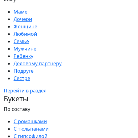
Маме
Дочери
Женщине
Любимой
Семье
Мужчине
Ребенку
Деловому партнеру
Подруге
Сестре
Перейти в раздел
Букеты
По составу
С ромашками
С тюльпанами
С гипсофилой