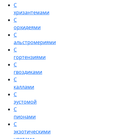
С
хризантемами
С
орхидеями
С
альстромериями
С
гортензиями
С
гвоздиками
С
каллами
С
эустомой
С
пионами
С
экзотическими