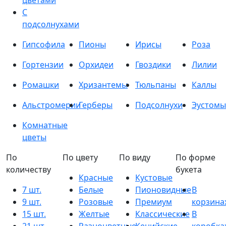
цветами
С
подсолнухами
Гипсофила
Пионы
Ирисы
Роза
Гортензии
Орхидеи
Гвоздики
Лилии
Ромашки
Хризантемы
Тюльпаны
Каллы
Альстромерии
Герберы
Подсолнухи
Эустомы
Комнатные
цветы
По
По цвету
По виду
По форме
количеству
букета
Красные
Кустовые
7 шт.
Белые
Пионовидные
В
9 шт.
Розовые
Премиум
корзина
15 шт.
Желтые
Классические
В