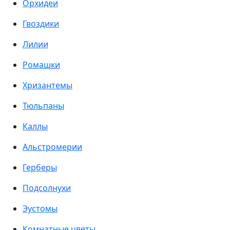
Орхидеи
Гвоздики
Лилии
Ромашки
Хризантемы
Тюльпаны
Каллы
Альстромерии
Герберы
Подсолнухи
Эустомы
Комнатные цветы