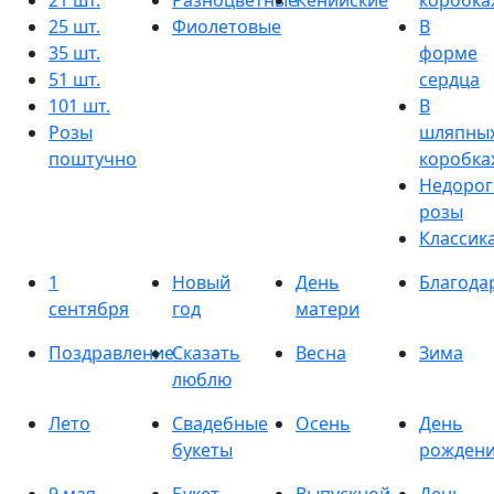
21 шт.
Разноцветные
Кенийские
коробка
25 шт.
Фиолетовые
В
35 шт.
форме
51 шт.
сердца
101 шт.
В
Розы
шляпны
поштучно
коробка
Недорог
розы
Классик
1
Новый
День
Благода
сентября
год
матери
Поздравление
Сказать
Весна
Зима
люблю
Лето
Свадебные
Осень
День
букеты
рожден