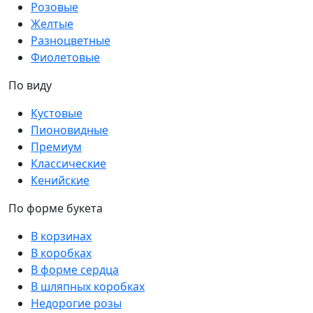
Розовые
Желтые
Разноцветные
Фиолетовые
По виду
Кустовые
Пионовидные
Премиум
Классические
Кенийские
По форме букета
В корзинах
В коробках
В форме сердца
В шляпных коробках
Недорогие розы