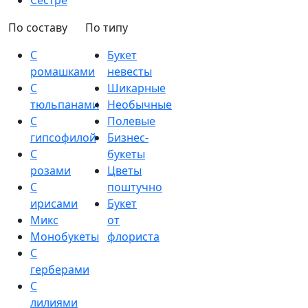
Сестре
По составу
По типу
С
Букет
ромашками
невесты
С
Шикарные
тюльпанами
Необычные
С
Полевые
гипсофилой
Бизнес-
С
букеты
розами
Цветы
С
поштучно
ирисами
Букет
Микс
от
Монобукеты
флориста
С
герберами
С
лилиями