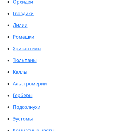
Орхидеи
Гвоздики
Лилии
Ромашки
Хризантемы
Тюльпаны
Каллы
Альстромерии
Герберы
Подсолнухи
Эустомы
Комнатные цветы