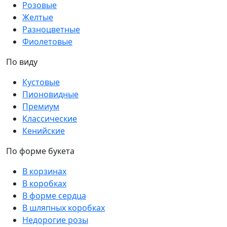
Розовые
Желтые
Разноцветные
Фиолетовые
По виду
Кустовые
Пионовидные
Премиум
Классические
Кенийские
По форме букета
В корзинах
В коробках
В форме сердца
В шляпных коробках
Недорогие розы