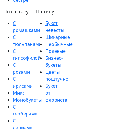
Сестре
По составу
По типу
С
Букет
ромашками
невесты
С
Шикарные
тюльпанами
Необычные
С
Полевые
гипсофилой
Бизнес-
С
букеты
розами
Цветы
С
поштучно
ирисами
Букет
Микс
от
Монобукеты
флориста
С
герберами
С
лилиями