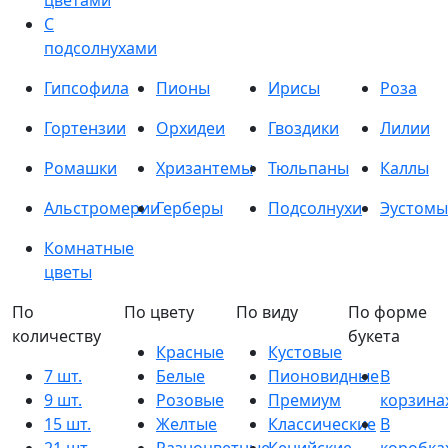
цветами
С
подсолнухами
Гипсофила
Пионы
Ирисы
Роза
Гортензии
Орхидеи
Гвоздики
Лилии
Ромашки
Хризантемы
Тюльпаны
Каллы
Альстромерии
Герберы
Подсолнухи
Эустомы
Комнатные
цветы
По
По цвету
По виду
По форме
количеству
букета
Красные
Кустовые
7 шт.
Белые
Пионовидные
В
9 шт.
Розовые
Премиум
корзина
15 шт.
Желтые
Классические
В