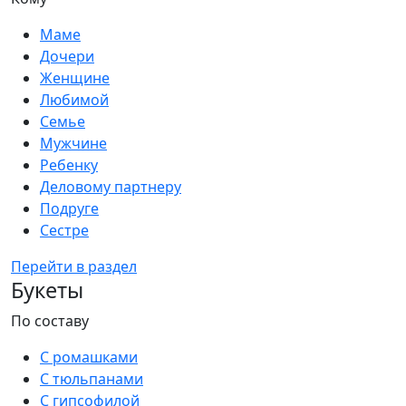
Маме
Дочери
Женщине
Любимой
Семье
Мужчине
Ребенку
Деловому партнеру
Подруге
Сестре
Перейти в раздел
Букеты
По составу
С ромашками
С тюльпанами
С гипсофилой