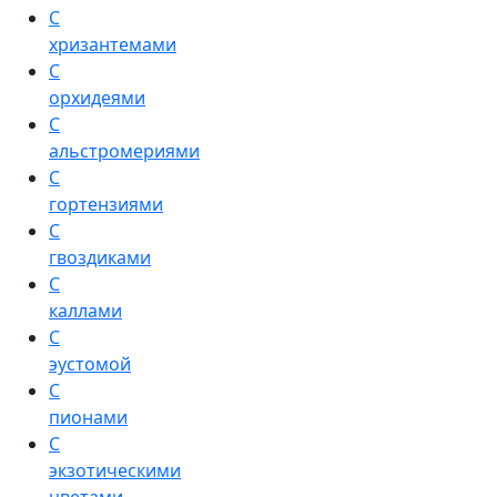
С
хризантемами
С
орхидеями
С
альстромериями
С
гортензиями
С
гвоздиками
С
каллами
С
эустомой
С
пионами
С
экзотическими