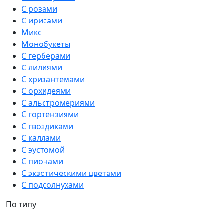
С розами
С ирисами
Микс
Монобукеты
С герберами
С лилиями
С хризантемами
С орхидеями
С альстромериями
С гортензиями
С гвоздиками
С каллами
С эустомой
С пионами
С экзотическими цветами
С подсолнухами
По типу