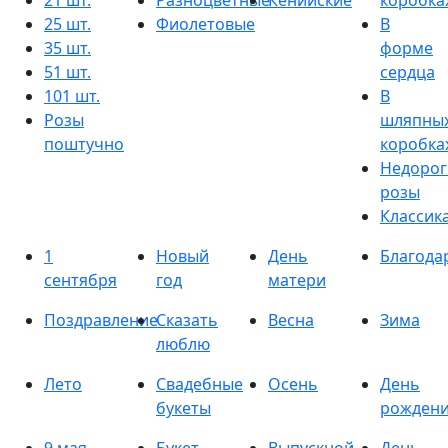
21 шт.
Разноцветные
Кенийские
коробка
25 шт.
Фиолетовые
В
35 шт.
форме
51 шт.
сердца
101 шт.
В
Розы
шляпны
поштучно
коробка
Недорог
розы
Классик
1
Новый
День
Благода
сентября
год
матери
Поздравление
Сказать
Весна
Зима
люблю
Лето
Свадебные
Осень
День
букеты
рожден