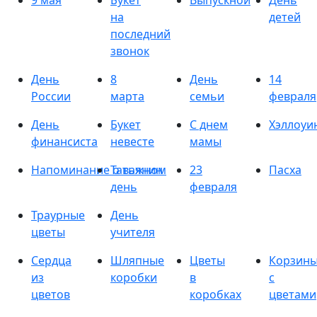
9 мая
Букет
Выпускной
День
на
детей
последний
звонок
День
8
День
14
России
марта
семьи
февраля
День
Букет
С днем
Хэллоуи
финансиста
невесте
мамы
Напоминание о важном
Татьянин
23
Пасха
день
февраля
Траурные
День
цветы
учителя
Сердца
Шляпные
Цветы
Корзин
из
коробки
в
с
цветов
коробках
цветами