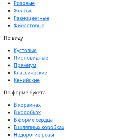
Розовые
Желтые
Разноцветные
Фиолетовые
По виду
Кустовые
Пионовидные
Премиум
Классические
Кенийские
По форме букета
В корзинах
В коробках
В форме сердца
В шляпных коробках
Недорогие розы