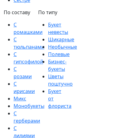
Сестре
По составу
По типу
С
Букет
ромашками
невесты
С
Шикарные
тюльпанами
Необычные
С
Полевые
гипсофилой
Бизнес-
С
букеты
розами
Цветы
С
поштучно
ирисами
Букет
Микс
от
Монобукеты
флориста
С
герберами
С
лилиями