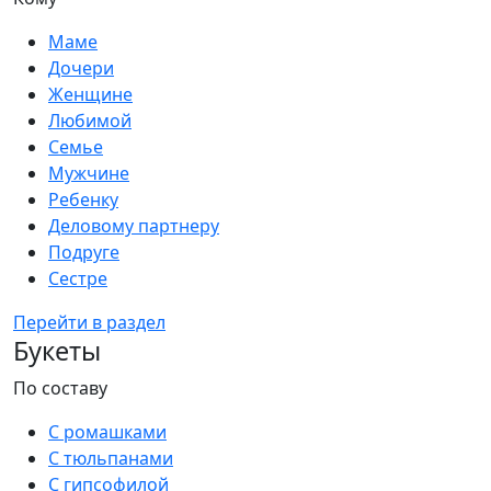
Маме
Дочери
Женщине
Любимой
Семье
Мужчине
Ребенку
Деловому партнеру
Подруге
Сестре
Перейти в раздел
Букеты
По составу
С ромашками
С тюльпанами
С гипсофилой