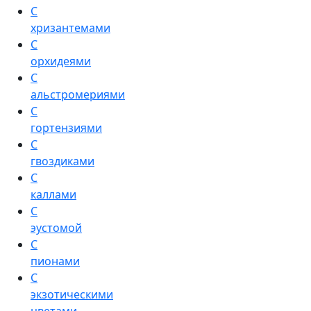
С
хризантемами
С
орхидеями
С
альстромериями
С
гортензиями
С
гвоздиками
С
каллами
С
эустомой
С
пионами
С
экзотическими