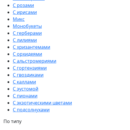
С розами
С ирисами
Микс
Монобукеты
С герберами
С лилиями
С хризантемами
С орхидеями
С альстромериями
С гортензиями
С гвоздиками
С каллами
С эустомой
С пионами
С экзотическими цветами
С подсолнухами
По типу