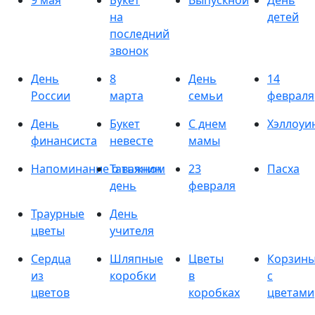
9 мая
Букет
Выпускной
День
на
детей
последний
звонок
День
8
День
14
России
марта
семьи
февраля
День
Букет
С днем
Хэллоуи
финансиста
невесте
мамы
Напоминание о важном
Татьянин
23
Пасха
день
февраля
Траурные
День
цветы
учителя
Сердца
Шляпные
Цветы
Корзин
из
коробки
в
с
цветов
коробках
цветами