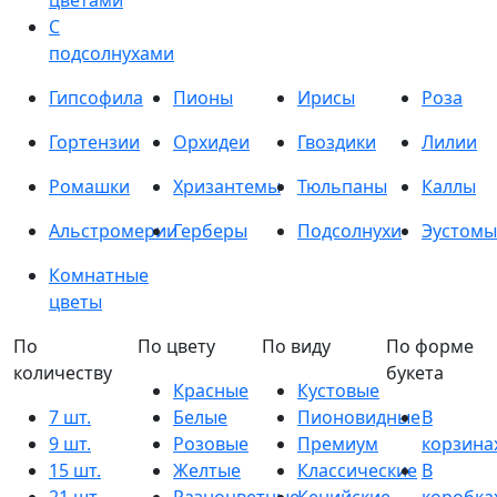
цветами
С
подсолнухами
Гипсофила
Пионы
Ирисы
Роза
Гортензии
Орхидеи
Гвоздики
Лилии
Ромашки
Хризантемы
Тюльпаны
Каллы
Альстромерии
Герберы
Подсолнухи
Эустомы
Комнатные
цветы
По
По цвету
По виду
По форме
количеству
букета
Красные
Кустовые
7 шт.
Белые
Пионовидные
В
9 шт.
Розовые
Премиум
корзина
15 шт.
Желтые
Классические
В