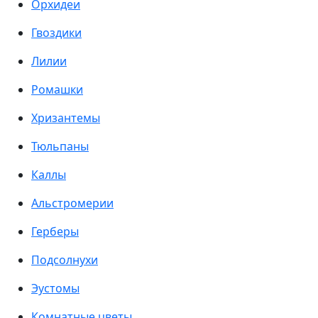
Орхидеи
Гвоздики
Лилии
Ромашки
Хризантемы
Тюльпаны
Каллы
Альстромерии
Герберы
Подсолнухи
Эустомы
Комнатные цветы