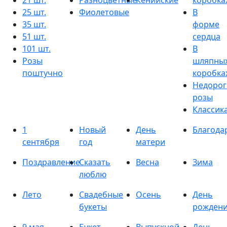
21 шт.
Разноцветные
Кенийские
коробка
25 шт.
Фиолетовые
В
35 шт.
форме
51 шт.
сердца
101 шт.
В
Розы
шляпны
поштучно
коробка
Недорог
розы
Классик
1
Новый
День
Благода
сентября
год
матери
Поздравление
Сказать
Весна
Зима
люблю
Лето
Свадебные
Осень
День
букеты
рожден